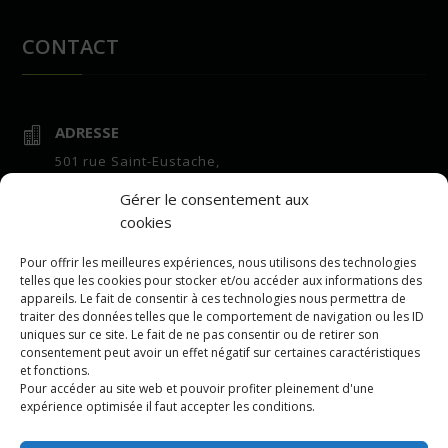
CONTACT
ADRESSE

501 rue Saint-Eustache,
suite 100
Gérer le consentement aux
Saint-Eustache, QC,
cookies
J7R 7E6
HEURES D'OUVERTURE
Pour offrir les meilleures expériences, nous utilisons des technologies

telles que les cookies pour stocker et/ou accéder aux informations des
Bureau :
appareils. Le fait de consentir à ces technologies nous permettra de
7h à 16h lundi au vendredi
traiter des données telles que le comportement de navigation ou les ID
uniques sur ce site. Le fait de ne pas consentir ou de retirer son
Centre de vrac :
consentement peut avoir un effet négatif sur certaines caractéristiques
7h à 16h lundi au vendredi
et fonctions.
Pour accéder au site web et pouvoir profiter pleinement d'une
COURRIEL

expérience optimisée il faut accepter les conditions.
repartition@leeling.ca