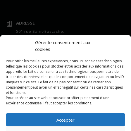
ADRESSE

501 rue Saint-Eustache,
suite 100
Gérer le consentement aux
Saint-Eustache, QC,
cookies
J7R 7E6
HEURES D'OUVERTURE
Pour offrir les meilleures expériences, nous utilisons des technologies

telles que les cookies pour stocker et/ou accéder aux informations des
Bureau :
appareils. Le fait de consentir à ces technologies nous permettra de
7h à 16h lundi au vendredi
traiter des données telles que le comportement de navigation ou les ID
uniques sur ce site. Le fait de ne pas consentir ou de retirer son
Centre de vrac :
consentement peut avoir un effet négatif sur certaines caractéristiques
7h à 16h lundi au vendredi
et fonctions.
Pour accéder au site web et pouvoir profiter pleinement d'une
COURRIEL

expérience optimisée il faut accepter les conditions.
repartition@leeling.ca
Accepter