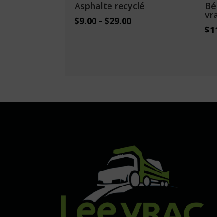
Asphalte recyclé
Bé
vr
$
9.00
-
$
29.00
$
1