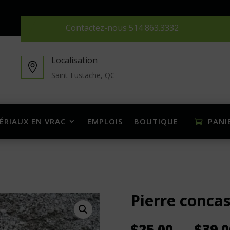
Contactez-nous
514 863.3332
Localisation

Saint-Eustache, QC
ÉRIAUX EN VRAC
EMPLOIS
BOUTIQUE
PANI
Pierre concas
$
25.00
–
$
39.0