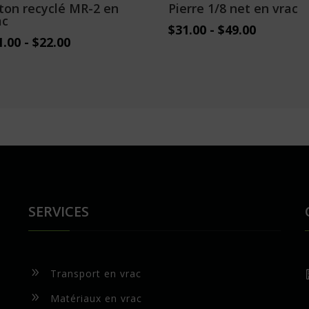
ton recyclé MR-2 en
Pierre 1/8 net en vrac
ac
$
31.00
-
$
49.00
1.00
-
$
22.00
SERVICES
9
Transport en vrac
9
Matériaux en vrac