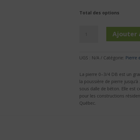
Total des options
quantité
Ajouter 
de
Pierre
concassée
0-
UGS :
N/A
Catégorie:
Pierre 
3/4
DB
La pierre 0–3/4 DB est un gra
en
la poussière de pierre jusqu’
vrac
sous dalle de béton. Elle est c
pour les constructions résiden
Québec.