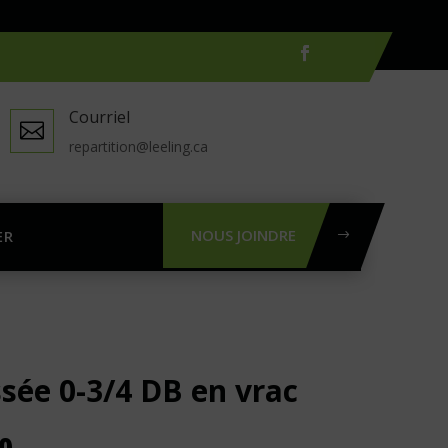
Courriel

repartition@leeling.ca
NOUS JOINDRE
ER
sée 0-3/4 DB en vrac
Plage
0