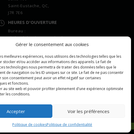
Saint-Eustache, QC,
J7R 7E6
HEURES D'OUVERTURE

Bureau :
7h à 16h lundi au vendredi
Gérer le consentement aux cookies
Centre de vrac :
7h à 16h lundi au vendredi
les meilleures expériences, nous utilisons des technologies telles que les
COURRIEL

r stocker et/ou accéder aux informations des appareils. Le fait de
 ces technologies nous permettra de traiter des données telles que le
repartition@leeling.ca
 de navigation ou les ID uniques sur ce site. Le fait de ne pas consentir
r son consentement peut avoir un effet négatif sur certaines
ques et fonctions.
r au site web et pouvoir profiter pleinement d'une expérience optimisée
pter les conditions.
Accepter
Voir les préférences
Politique de cookies
Politique de confidentialité