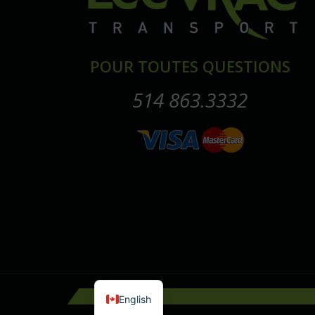
POUR TOUTES QUESTIONS
514 863.3332
English