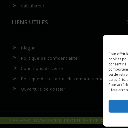
9
Calculateur
LIENS UTILES
9
Blogue
Pour offrir 
9
Politique de confidentialité
cookies pou
consentir à
9
Conditions de vente
comportement
ou de retire
9
Politique de retour et de remboursement
caractéristi
Pour accéde
9
Ouverture de dossier
il faut acce
LEE VRAC TRANSPORT. PROPULSÉ PAR
DR WEB