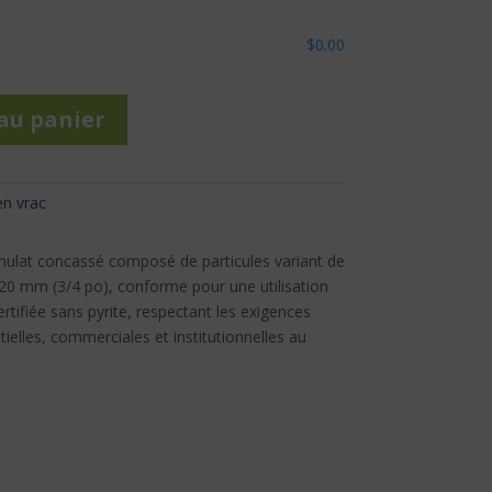
$0.00
au panier
en vrac
nulat concassé composé de particules variant de
à 20 mm (3/4 po), conforme pour une utilisation
ertifiée sans pyrite, respectant les exigences
tielles, commerciales et institutionnelles au