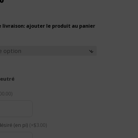
de
prix :
$25.00
à
 livraison: ajouter le produit au panier
$39.00
feutré
00.00)
ésiré (en pi)
(×$3.00)