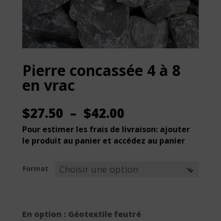
Pierre concassée 4 à 8
en vrac
Plage
$
27.50
–
$
42.00
de
Pour estimer les frais de livraison: ajouter
prix :
le produit au panier et accédez au panier
$27.50
à
$42.00
Format
En option : Géotextile feutré