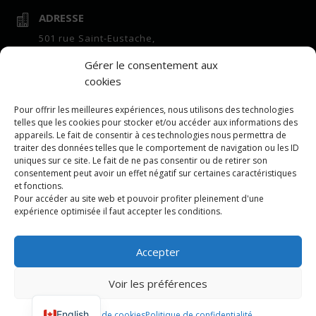
ADRESSE

501 rue Saint-Eustache,
suite 100
Gérer le consentement aux
Saint-Eustache, QC,
cookies
J7R 7E6
HEURES D'OUVERTURE
Pour offrir les meilleures expériences, nous utilisons des technologies

telles que les cookies pour stocker et/ou accéder aux informations des
Bureau :
appareils. Le fait de consentir à ces technologies nous permettra de
7h à 16h lundi au vendredi
traiter des données telles que le comportement de navigation ou les ID
uniques sur ce site. Le fait de ne pas consentir ou de retirer son
Centre de vrac :
consentement peut avoir un effet négatif sur certaines caractéristiques
7h à 16h lundi au vendredi
et fonctions.
Pour accéder au site web et pouvoir profiter pleinement d'une
COURRIEL

expérience optimisée il faut accepter les conditions.
repartition@leeling.ca
Accepter
Voir les préférences
LEE VRAC TRANSPORT. PROPULSÉ PAR
DR WEB
English
Politique de cookies
Politique de confidentialité