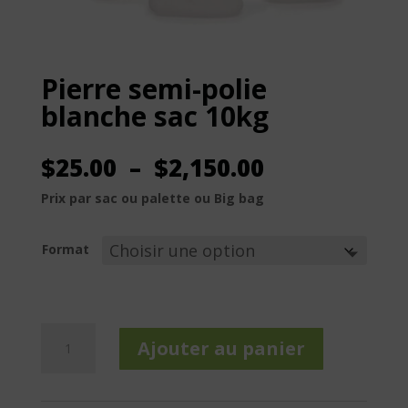
Pierre semi-polie
blanche sac 10kg
Plage
$
25.00
–
$
2,150.00
de
Prix par sac ou palette ou Big bag
prix :
$25.00
à
Format
$2,150.00
quantité
Ajouter au panier
de
Pierre
semi-