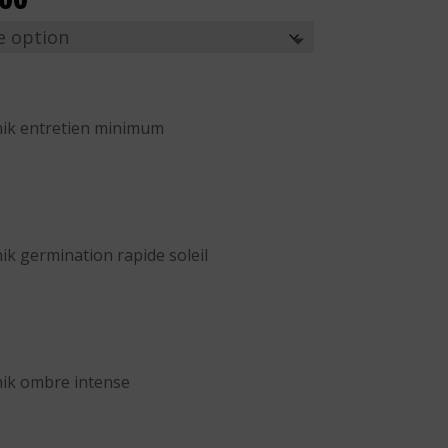
de
prix :
$23.00
à
$583.00
ik entretien minimum
k germination rapide soleil
ik ombre intense