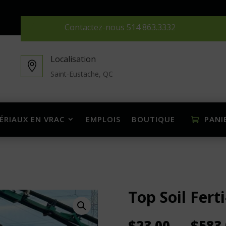
Contactez-nous
514 863.3332
Localisation

Saint-Eustache, QC
ÉRIAUX EN VRAC
EMPLOIS
BOUTIQUE
PANI
Top Soil Fert
$
23.00
–
$
583