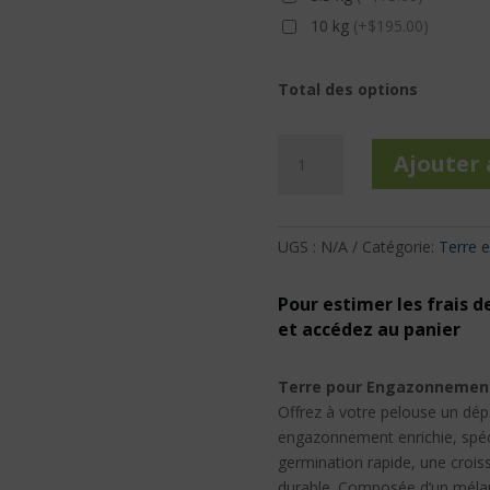
10 kg
(+$195.00)
Total des options
quantité
Ajouter 
de
Top
Soil
Ferti-
UGS :
N/A
Catégorie:
Terre e
Lee
Pour estimer les frais de
et accédez au panier
Terre pour Engazonnement 
Offrez à votre pelouse un dép
engazonnement enrichie, spéc
germination rapide, une crois
durable. Composée d’un mélang