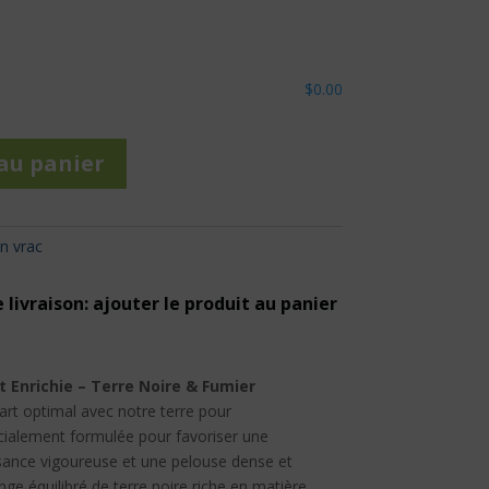
$0.00
au panier
n vrac
 livraison: ajouter le produit au panier
Enrichie – Terre Noire & Fumier
art optimal avec notre terre pour
ialement formulée pour favoriser une
sance vigoureuse et une pelouse dense et
e équilibré de terre noire riche en matière