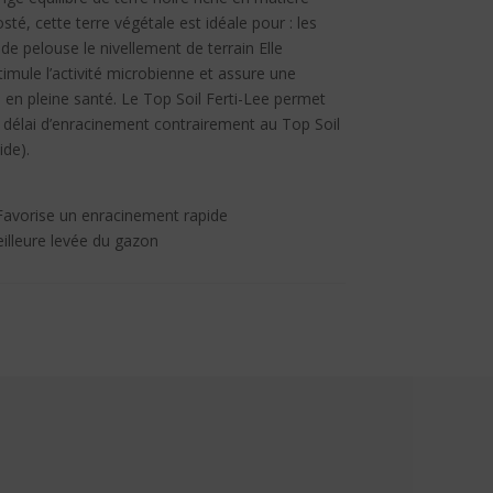
é, cette terre végétale est idéale pour : les
e pelouse le nivellement de terrain Elle
timule l’activité microbienne et assure une
n en pleine santé. Le Top Soil Ferti-Lee permet
e délai d’enracinement contrairement au Top Soil
ide).
Favorise un enracinement rapide
eilleure levée du gazon