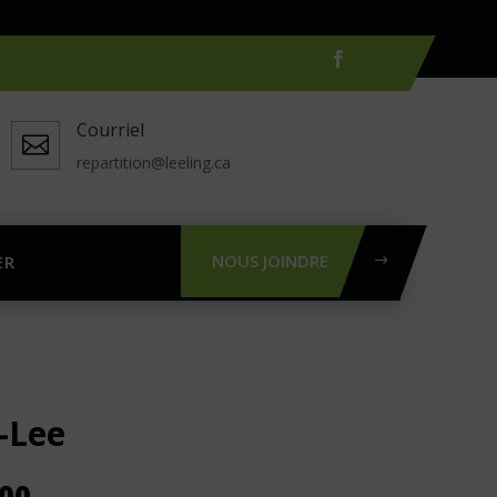
Courriel

repartition@leeling.ca
NOUS JOINDRE
ER
i-Lee
Plage
.00