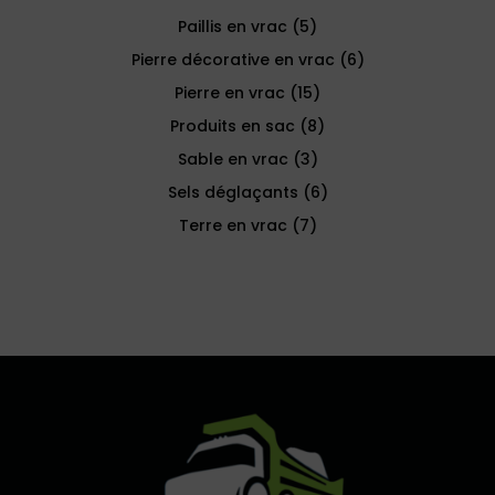
5
Paillis en vrac
5
produits
6
Pierre décorative en vrac
6
produits
15
Pierre en vrac
15
produits
8
Produits en sac
8
produits
3
Sable en vrac
3
produits
6
Sels déglaçants
6
produits
7
Terre en vrac
7
produits