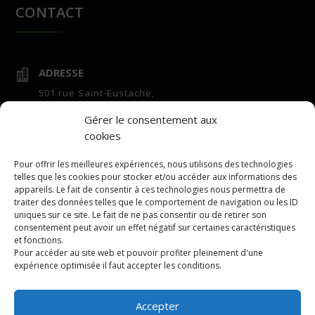
CONTACT
ADRESSE

501 rue Saint-Eustache,
suite 100
Gérer le consentement aux
Saint-Eustache, QC,
cookies
J7R 7E6
HEURES D'OUVERTURE
Pour offrir les meilleures expériences, nous utilisons des technologies

telles que les cookies pour stocker et/ou accéder aux informations des
Bureau :
appareils. Le fait de consentir à ces technologies nous permettra de
7h à 16h lundi au vendredi
traiter des données telles que le comportement de navigation ou les ID
uniques sur ce site. Le fait de ne pas consentir ou de retirer son
Centre de vrac :
consentement peut avoir un effet négatif sur certaines caractéristiques
7h à 16h lundi au vendredi
et fonctions.
Pour accéder au site web et pouvoir profiter pleinement d'une
COURRIEL

expérience optimisée il faut accepter les conditions.
repartition@leeling.ca
Accepter