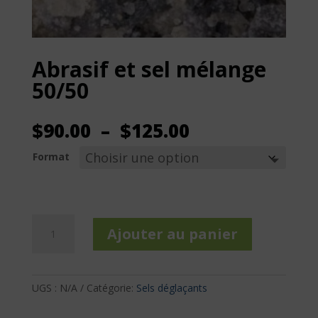
Abrasif et sel mélange
50/50
Plage
$
90.00
–
$
125.00
de
Format
prix :
$90.00
à
$125.00
quantité
Ajouter au panier
de
Abrasif
et
sel
UGS :
N/A
Catégorie:
Sels déglaçants
mélange