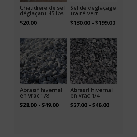
Chaudière de sel
Sel de déglaçage
déglaçant 45 lbs
traité vert
$
20.00
$
130.00
-
$
199.00
Abrasif hivernal
Abrasif hivernal
en vrac 1/8
en vrac 1/4
$
28.00
-
$
49.00
$
27.00
-
$
46.00