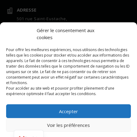
ADRESSE

501 rue Saint-Eustache,
suite 100
Gérer le consentement aux
Saint-Eustache, QC,
cookies
J7R 7E6
HEURES D'OUVERTURE
Pour offrir les meilleures expériences, nous utilisons des technologies

telles que les cookies pour stocker et/ou accéder aux informations des
Bureau :
appareils. Le fait de consentir à ces technologies nous permettra de
7h à 16h lundi au vendredi
traiter des données telles que le comportement de navigation ou les ID
uniques sur ce site. Le fait de ne pas consentir ou de retirer son
Centre de vrac :
consentement peut avoir un effet négatif sur certaines caractéristiques
7h à 16h lundi au vendredi
et fonctions.
Pour accéder au site web et pouvoir profiter pleinement d'une
COURRIEL

expérience optimisée il faut accepter les conditions.
repartition@leeling.ca
Accepter
Voir les préférences