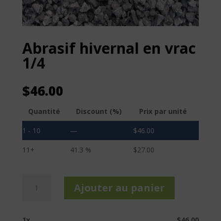
Abrasif hivernal en vrac
1/4
$
46.00
Quantité
Discount (%)
Prix par unité
1 - 10
—
$
46.00
11+
41.3 %
$
27.00
quantité
Ajouter au panier
de
Abrasif
hivernal
1
x
$
46.00