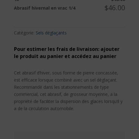
en
$
46.00
Abrasif hivernal en vrac 1/4
vrac
1/4
Catégorie:
Sels déglaçants
Pour estimer les frais de livraison: ajouter
le produit au panier et accédez au panier
Cet abrasif d’hiver, sous forme de pierre concassée,
est efficace lorsque combiné avec un sel déglaçant.
Recommandé dans les stationnements de type
commercial, cet abrasif, de grosseur moyenne, a la
propriété de faciliter la dispersion des glaces lorsqu’il y
a de la circulation automobile.